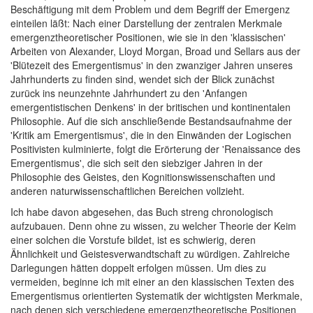
Beschäftigung mit dem Problem und dem Begriff der Emergenz
einteilen läßt: Nach einer Darstellung der zentralen Merkmale
emergenztheoretischer Positionen, wie sie in den 'klassischen'
Arbeiten von Alexander, Lloyd Morgan, Broad und Sellars aus der
'Blütezeit des Emergentismus' in den zwanziger Jahren unseres
Jahrhunderts zu finden sind, wendet sich der Blick zunächst
zurück ins neunzehnte Jahrhundert zu den 'Anfangen
emergentistischen Denkens' in der britischen und kontinentalen
Philosophie. Auf die sich anschließende Bestandsaufnahme der
'Kritik am Emergentismus', die in den Einwänden der Logischen
Positivisten kulminierte, folgt die Erörterung der 'Renaissance des
Emergentismus', die sich seit den siebziger Jahren in der
Philosophie des Geistes, den Kognitionswissenschaften und
anderen naturwissenschaftlichen Bereichen vollzieht.
Ich habe davon abgesehen, das Buch streng chronologisch
aufzubauen. Denn ohne zu wissen, zu welcher Theorie der Keim
einer solchen die Vorstufe bildet, ist es schwierig, deren
Ähnlichkeit und Geistesverwandtschaft zu würdigen. Zahlreiche
Darlegungen hätten doppelt erfolgen müssen. Um dies zu
vermeiden, beginne ich mit einer an den klassischen Texten des
Emergentismus orientierten Systematik der wichtigsten Merkmale,
nach denen sich verschiedene emergenztheoretische Positionen