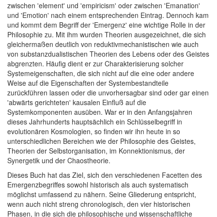
zwischen 'element' und 'empiricism' oder zwischen 'Emanation'
und 'Emotion' nach einem entsprechenden Eintrag. Dennoch kam
und kommt dem Begriff der 'Emergenz' eine wichtige Rolle in der
Philosophie zu. Mit ihm wurden Theorien ausgezeichnet, die sich
gleichermaßen deutlich von reduktivmechanistischen wie auch
von substanzdualistischen Theorien des Lebens oder des Geistes
abgrenzten. Häufig dient er zur Charakterisierung solcher
Systemeigenschaften, die sich nicht auf die eine oder andere
Weise auf die Eigenschaften der Systembestandteile
zurückführen lassen oder die unvorhersagbar sind oder gar einen
'abwärts gerichteten' kausalen Einfluß auf die
Systemkomponenten ausüben. War er in den Anfangsjahren
dieses Jahrhunderts hauptsächlich ein Schlüsselbegriff in
evolutionären Kosmologien, so finden wir ihn heute in so
unterschiedlichen Bereichen wie der Philosophie des Geistes,
Theorien der Selbstorganisation, im Konnektionismus, der
Synergetik und der Chaostheorie.
Dieses Buch hat das Ziel, sich den verschiedenen Facetten des
Emergenzbegriffes sowohl historisch als auch systematisch
möglichst umfassend zu nähern. Seine Gliederung entspricht,
wenn auch nicht streng chronologisch, den vier historischen
Phasen, in die sich die philosophische und wissenschaftliche