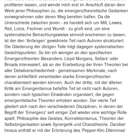
profilieren lassen, und wende mich erst im Anschluß daran dem
Werk jener Philosophen zu, die emergenztheoretische Gedanken
vorwegnahmen oder deren Weg bereiten halfen. Da die
Unterschiede zwischen jenen - es handelt sich um Mill, Lewes,
Reil, Lotze, Fechner und Wundt - zu groß sind, um eine
systematische Betrachtungsweise sinnvoll erscheinen zu lassen,
ist der den 'Anfangen' gewidmete Teil nach Autoren strukturiert.
Die Gliederung der übrigen Teile folgt dagegen systematischen
Gesichtspunkten. So bin ich weniger an den spezifischen
Emergenztheorien Alexanders, Lloyd Morgans, Sellars' oder
Broads interessiert, als an der Erarbeitung der ihren Theorien bei
aller Detailverschiedenheit - gemeinsamen Merkmale, nach
denen schließlich verschieden starke Emergenztheorien
charakterisiert werden können. Auch der dritte, mit der älteren
Kritik am Emergentismus befaßte Teil ist nicht nach Autoren,
sondern nach typischen Einwänden organisiert, die gegen
emergentistische Theorien erhoben wurden. Der vierte Teil
gliedert sich nach den verschiedenen Disziplinen, in denen der
Begriff der 'Emergenz' seit einiger Zeit wieder eine wichtige Rolle
spielt: Philosophie des Geistes, Konnektionismus, Theorien der
Selbstorganisation sowie Synergetik und Chaostheorie. Darüber
hinaus enthält er mit der Erörterung des 'Pepper-Kim-Dilemmas'